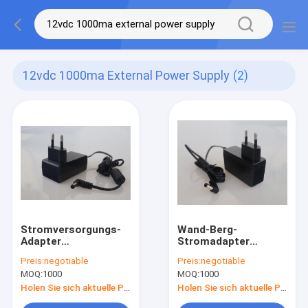
12vdc 1000ma External Power Supply
(2)
Stromversorgungs-
Wand-Berg-
Adapter
Stromadapter
Wechselstrom 12Vdc
Wechselstrom des
Preis:
negotiable
Preis:
negotiable
1000mA LED zu
Ertrag-12VDC
MOQ:
1000
MOQ:
1000
Zustimmung DCs
1000mA 12W zu DC
EN61347
Holen Sie sich aktuelle Preis
Holen Sie sich aktuelle Preis