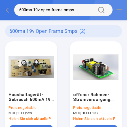
600ma 19v Open Frame Smps
(2)
Haushaltsgerät-
offener Rahmen-
Gebrauch 600mA 19V
Stromversorgung
DC-
PCBA 19V 600mA, die
Preis:
negotiable
Preis:
negotiable
Stromversorgungs-
SMPS für Smart
MOQ:
1000pcs
MOQ:
1000PCS
offener Rahmen
Home-Gerät schaltet
Soem-Entwurf
Holen Sie sich aktuelle Preis
Holen Sie sich aktuelle Preis