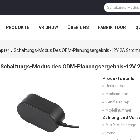
PRODUKTE
VR SHOW
ÜBER UNS
FABRIK TOUR
Q
apter
Schaltungs-Modus Des ODM-Planungsergebnis-12V 2A Strom
Schaltungs-Modus des ODM-Planungsergebnis-12V 
Produktdetails:
Herkunftsort:
Markenname:
Zertifizierung:
Modellnummer:
Zahlung und Vers
Min Bestellmenge:
Preis: