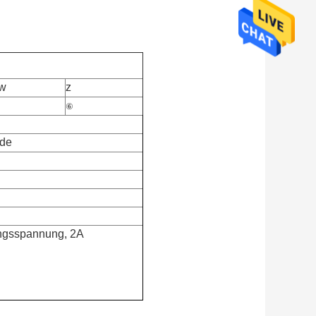
w
z
⑥
ode
angsspannung, 2A