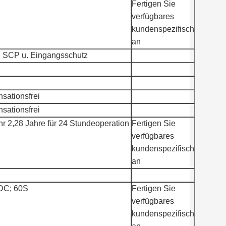
Fertigen Sie
verfügbares
kundenspezifisch
an
 SCP u. Eingangsschutz
ationsfrei
ationsfrei
hr 2,28 Jahre für 24 Stundeoperation
Fertigen Sie
verfügbares
kundenspezifisch
an
C; 60S
Fertigen Sie
verfügbares
kundenspezifisch