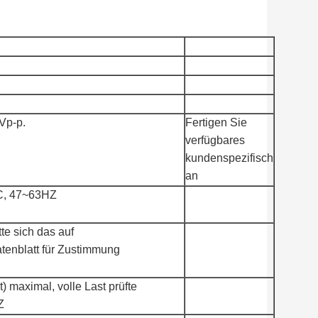
Vp-p.
Fertigen Sie
verfügbares
kundenspezifisch
an
, 47~63HZ
te sich das auf
atenblatt für Zustimmung
t) maximal, volle Last prüfte
Z