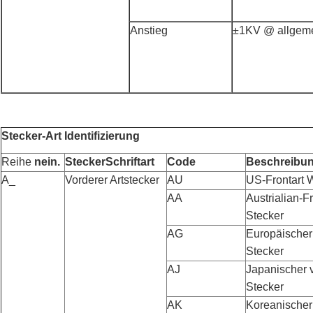
Anstieg
±1KV @ allgeme
Stecker-Art Identifizierung
Reihe
nein.
SteckerSchriftart
Code
Beschreibu
A_
Vorderer Artstecker
AU
US-Frontart 
AA
Austrialian-F
Stecker
AG
Europäischer
Stecker
AJ
Japanischer 
Stecker
AK
Koreanischer