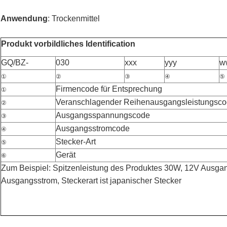
Anwendung
: Trockenmittel
Produkt vorbildliches Identification
GQ/BZ-
030
xxx
yyy
w
①
②
③
④
⑤
Firmencode für Entsprechung
①
Veranschlagender Reihenausgangsleistungsc
②
Ausgangsspannungscode
③
Ausgangsstromcode
④
Stecker-Art
⑤
Gerät
⑥
Zum Beispiel: Spitzenleistung des Produktes 30W, 12V Ausg
Ausgangsstrom, Steckerart ist japanischer Stecker