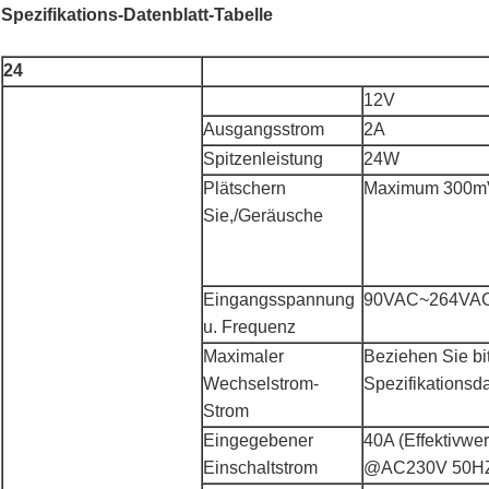
Spezifikations-Datenblatt-Tabelle
24
12V
Ausgangsstrom
2A
Spitzenleistung
24W
Plätschern
Maximum 300m
Sie,/Geräusche
Eingangsspannung
90VAC~264VAC
u. Frequenz
Maximaler
Beziehen Sie bit
Wechselstrom-
Spezifikationsd
Strom
Eingegebener
40A (Effektivwer
Einschaltstrom
@AC230V 50H