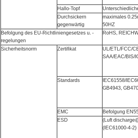
Hallo-Topf
Unterschiedlich
Durchsickern
maximales 0.25
gegenwärtig
50HZ
Befolgung des EU-Richtliniengesetzes u. -
RoHS, REICHW
regelungen
Sicherheitsnorm
Zertifikat
UL/ETL/FCC/C
SAA/EAC/BIS/
Standards
IEC61558/IEC6
GB4943, GB47
EMC
Befolgung EN5
ESD
(Luft discharge
(IEC61000-4-2)