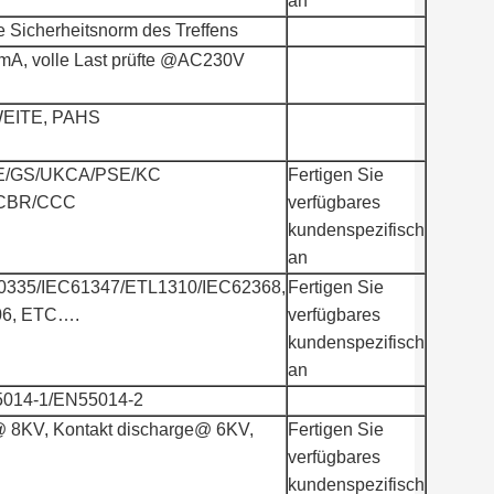
an
e Sicherheitsnorm des Treffens
mA, volle Last prüfte @AC230V
EITE, PAHS
E/GS/UKCA/PSE/KC
Fertigen Sie
ICBR/CCC
verfügbares
kundenspezifisch
an
0335/IEC61347/ETL1310/IEC62368,
Fertigen Sie
06, ETC….
verfügbares
kundenspezifisch
an
5014-1/EN55014-2
@ 8KV, Kontakt discharge@ 6KV,
Fertigen Sie
verfügbares
kundenspezifisch