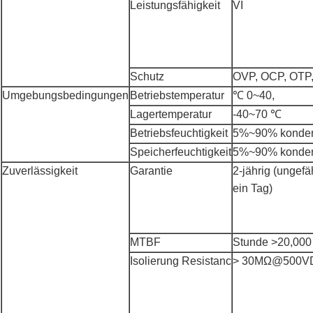
Leistungsfähigkeit
VI
Schutz
OVP, OCP, OTP,
Umgebungsbedingungen
Betriebstemperatur
℃ 0~40,
Lagertemperatur
-40~70 ℃
Betriebsfeuchtigkeit
5%~90% kondens
Speicherfeuchtigkeit
5%~90% kondens
Zuverlässigkeit
Garantie
2-jährig (ungefä
ein Tag)
MTBF
Stunde >20,000
Isolierung Resistanc
> 30MΩ@500VD