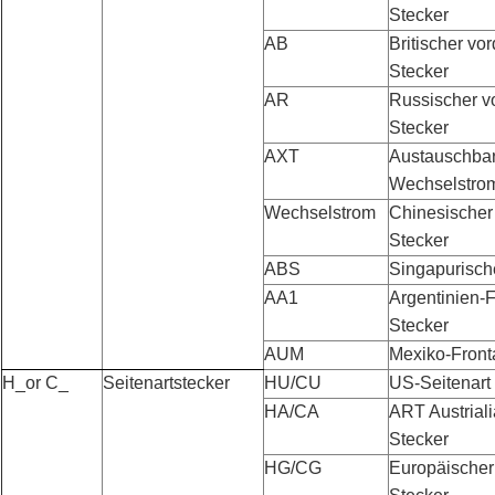
Stecker
AB
Britischer vo
Stecker
AR
Russischer v
Stecker
AXT
Austauschbare
Wechselstrom
Wechselstrom
Chinesischer
Stecker
ABS
Singapurisch
AA1
Argentinien-
Stecker
AUM
Mexiko-Front
H_or C_
Seitenartstecker
HU/CU
US-Seitenart
HA/CA
ART Austrial
Stecker
HG/CG
Europäischer