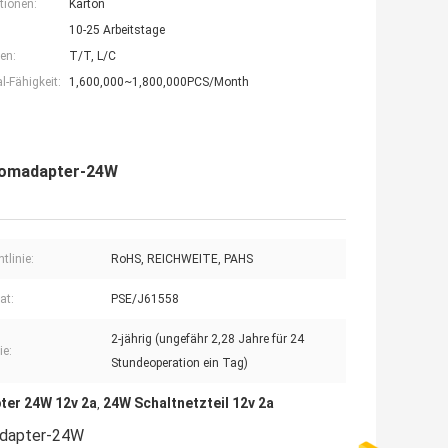
tionen:
Karton
10-25 Arbeitstage
en:
T/T, L/C
-Fähigkeit:
1,600,000~1,800,000PCS/Month
romadapter-24W
tlinie:
RoHS, REICHWEITE, PAHS
kat:
PSE/J61558
2-jährig (ungefähr 2,28 Jahre für 24
ie:
Stundeoperation ein Tag)
ter 24W 12v 2a
24W Schaltnetzteil 12v 2a
,
adapter-24W