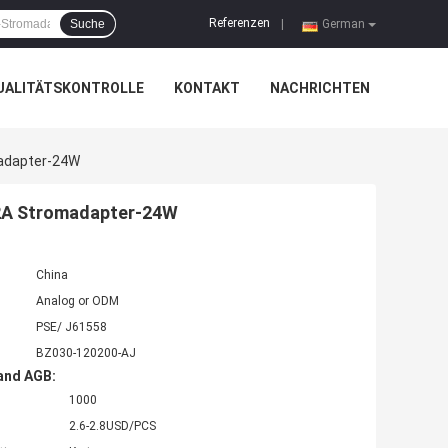
Referenzen
Suche
|
German
UALITÄTSKONTROLLE
KONTAKT
NACHRICHTEN
adapter-24W
2A Stromadapter-24W
China
Analog or ODM
PSE/ J61558
BZ030-120200-AJ
and AGB:
1000
2.6-2.8USD/PCS