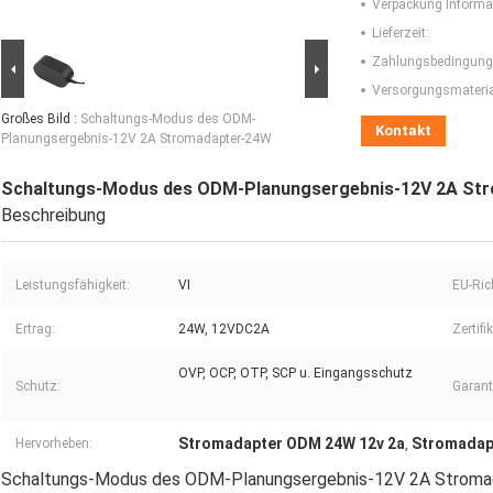
Verpackung Informa
Lieferzeit:
Zahlungsbedingung
Versorgungsmaterial
Großes Bild :
Schaltungs-Modus des ODM-
Kontakt
Planungsergebnis-12V 2A Stromadapter-24W
Schaltungs-Modus des ODM-Planungsergebnis-12V 2A St
Beschreibung
Leistungsfähigkeit:
VI
EU-Rich
Ertrag:
24W, 12VDC2A
Zertifi
OVP, OCP, OTP, SCP u. Eingangsschutz
Schutz:
Garant
Stromadapter ODM 24W 12v 2a
Stromadap
Hervorheben:
,
Schaltungs-Modus des ODM-Planungsergebnis-12V 2A Strom