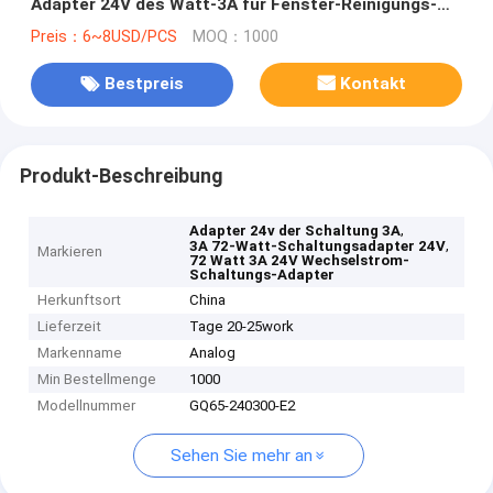
Adapter 24V des Watt-3A für Fenster-Reinigungs-
Roboter
Preis：6~8USD/PCS
MOQ：1000
Bestpreis
Kontakt
Produkt-Beschreibung
,
Adapter 24v der Schaltung 3A
,
3A 72-Watt-Schaltungsadapter 24V
Markieren
72 Watt 3A 24V Wechselstrom-
Schaltungs-Adapter
Herkunftsort
China
Lieferzeit
Tage 20-25work
Markenname
Analog
Min Bestellmenge
1000
Modellnummer
GQ65-240300-E2
Sehen Sie mehr an