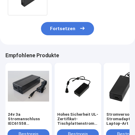
Fenster-Reinigungs-Roboter
Fortsetzen
Empfohlene Produkte
24v 3a
Hohes Sicherheit UL-
Stromversorg
Stromanschluss
Zertifikat-
Stromadapter
IEC61558
Tischplattenstromadapter
Laptop-Art 24
zertifizierte
12V 7A
für Fenster-
Schaltnetzteil für
Reinigungs-Ro
Bestpreis
Bestpreis
Bestprei