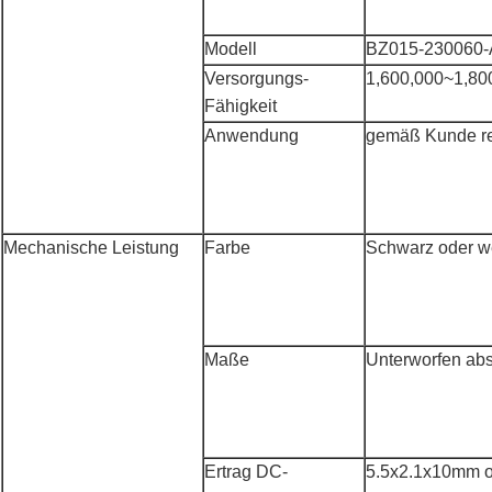
Modell
BZ015-230060
Versorgungs-
1,600,000~1,8
Fähigkeit
Anwendung
gemäß Kunde re
Mechanische Leistung
Farbe
Schwarz oder w
Maße
Unterworfen ab
Ertrag DC-
5.5x2.1x10mm o