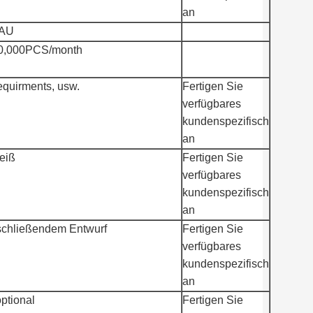
an
-AU
00,000PCS/month
quirments, usw.
Fertigen Sie
verfügbares
kundenspezifisch
an
eiß
Fertigen Sie
verfügbares
kundenspezifisch
an
schließendem Entwurf
Fertigen Sie
verfügbares
kundenspezifisch
an
ptional
Fertigen Sie