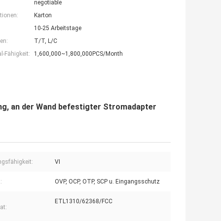
negotiable
tionen:
Karton
10-25 Arbeitstage
en:
T/T, L/C
-Fähigkeit:
1,600,000~1,800,000PCS/Month
, an der Wand befestigter Stromadapter
ngsfähigkeit:
VI
:
OVP, OCP, OTP, SCP u. Eingangsschutz
ETL1310/62368/FCC
kat: