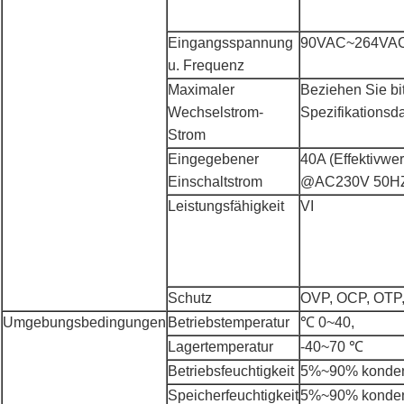
Eingangsspannung
90VAC~264VAC
u. Frequenz
Maximaler
Beziehen Sie bit
Wechselstrom-
Spezifikationsd
Strom
Eingegebener
40A (Effektivwer
Einschaltstrom
@AC230V 50H
Leistungsfähigkeit
VI
Schutz
OVP, OCP, OTP,
Umgebungsbedingungen
Betriebstemperatur
℃ 0~40,
Lagertemperatur
-40~70 ℃
Betriebsfeuchtigkeit
5%~90% kondens
Speicherfeuchtigkeit
5%~90% kondens