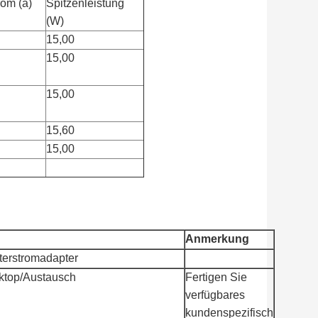
om (a)
Spitzenleistung
(W)
15,00
15,00
15,00
15,60
15,00
Anmerkung
terstromadapter
ktop/Austausch
Fertigen Sie
verfügbares
kundenspezifisch