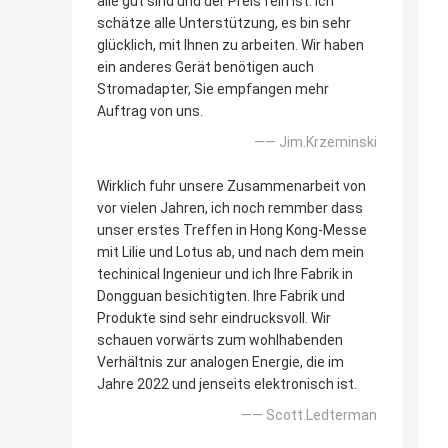
alle gut sind und der Preis fein ist. Ich
schätze alle Unterstützung, es bin sehr
glücklich, mit Ihnen zu arbeiten. Wir haben
ein anderes Gerät benötigen auch
Stromadapter, Sie empfangen mehr
Auftrag von uns.
—— Jim.Krzeminski
Wirklich fuhr unsere Zusammenarbeit von
vor vielen Jahren, ich noch remmber dass
unser erstes Treffen in Hong Kong-Messe
mit Lilie und Lotus ab, und nach dem mein
techinical Ingenieur und ich Ihre Fabrik in
Dongguan besichtigten. Ihre Fabrik und
Produkte sind sehr eindrucksvoll. Wir
schauen vorwärts zum wohlhabenden
Verhältnis zur analogen Energie, die im
Jahre 2022 und jenseits elektronisch ist.
—— Scott.Ledterman