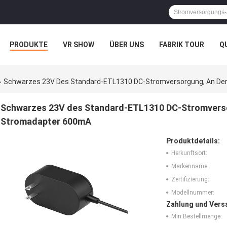
PRODUKTE
VR SHOW
ÜBER UNS
FABRIK TOUR
Q
Schwarzes 23V Des Standard-ETL1310 DC-Stromversorgung, An De
Schwarzes 23V des Standard-ETL1310 DC-Stromverso
Stromadapter 600mA
Produktdetails:
Herkunftsort:
Markenname:
Zertifizierung:
Modellnummer:
Zahlung und Vers
Min Bestellmenge: