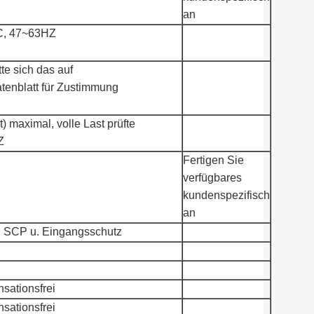
an
, 47~63HZ
te sich das auf
atenblatt für Zustimmung
t) maximal, volle Last prüfte
Z
Fertigen Sie
verfügbares
kundenspezifisch
an
 SCP u. Eingangsschutz
ationsfrei
ationsfrei