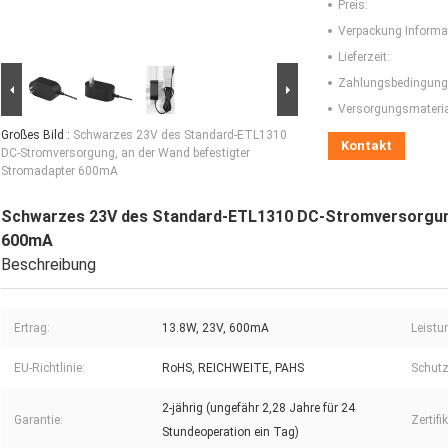
Preis:
Verpackung Informa
Lieferzeit:
Zahlungsbedingung
Versorgungsmaterial
Großes Bild :
Schwarzes 23V des Standard-ETL1310
Kontakt
DC-Stromversorgung, an der Wand befestigter
Stromadapter 600mA
Schwarzes 23V des Standard-ETL1310 DC-Stromversorgung
600mA
Beschreibung
Ertrag:
13.8W, 23V, 600mA
Leistu
EU-Richtlinie:
RoHS, REICHWEITE, PAHS
Schutz
2-jährig (ungefähr 2,28 Jahre für 24
Garantie:
Zertifi
Stundeoperation ein Tag)