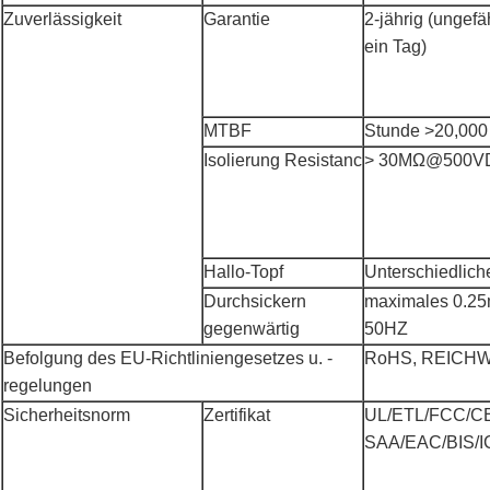
Zuverlässigkeit
Garantie
2-jährig (ungefä
ein Tag)
MTBF
Stunde >20,000
Isolierung Resistanc
> 30MΩ@500VD
Hallo-Topf
Unterschiedlich
Durchsickern
maximales 0.25
gegenwärtig
50HZ
Befolgung des EU-Richtliniengesetzes u. -
RoHS, REICHW
regelungen
Sicherheitsnorm
Zertifikat
UL/ETL/FCC/C
SAA/EAC/BIS/