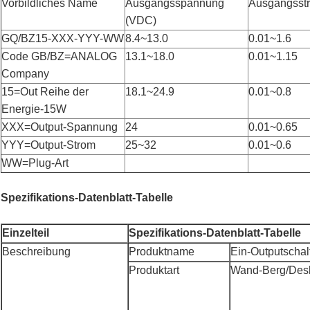
Vorbildliches Name
Ausgangsspannung
Ausgangsstr
(VDC)
GQ/BZ15-XXX-YYY-WW
8.4~13.0
0.01~1.6
Code GB/BZ=ANALOG
13.1~18.0
0.01~1.15
Company
15=Out Reihe der
18.1~24.9
0.01~0.8
Energie-15W
XXX=Output-Spannung
24
0.01~0.65
YYY=Output-Strom
25~32
0.01~0.6
WW=Plug-Art
Spezifikations-Datenblatt-Tabelle
Einzelteil
Spezifikations-Datenblatt-Tabelle
Beschreibung
Produktname
Ein-Outputschal
Produktart
Wand-Berg/Des