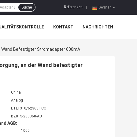
Referenzen
Suche
|
German
UALITÄTSKONTROLLE
KONTAKT
NACHRICHTEN
r Wand Befestigter Stromadapter 600mA
rgung, an der Wand befestigter
China
Analog
ETL1310/62368 FCC
BZ015-230060-AU
and AGB:
1000