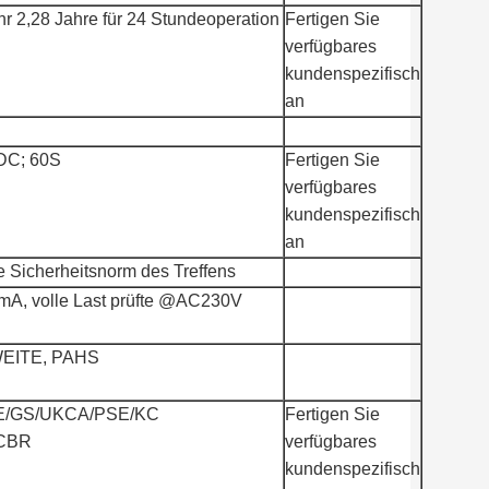
hr 2,28 Jahre für 24 Stundeoperation
Fertigen Sie
verfügbares
kundenspezifisch
an
C; 60S
Fertigen Sie
verfügbares
kundenspezifisch
an
e Sicherheitsnorm des Treffens
mA, volle Last prüfte @AC230V
EITE, PAHS
E/GS/UKCA/PSE/KC
Fertigen Sie
ICBR
verfügbares
kundenspezifisch