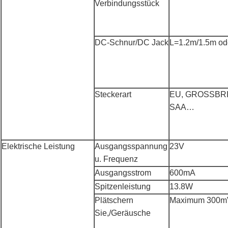
Verbindungsstück
DC-Schnur/DC Jack
L=1.2m/1.5m ode
Steckerart
EU, GROSSBRIT
SAA…
Elektrische Leistung
Ausgangsspannung
23V
u. Frequenz
Ausgangsstrom
600mA
Spitzenleistung
13.8W
Plätschern
Maximum 300m
Sie,/Geräusche