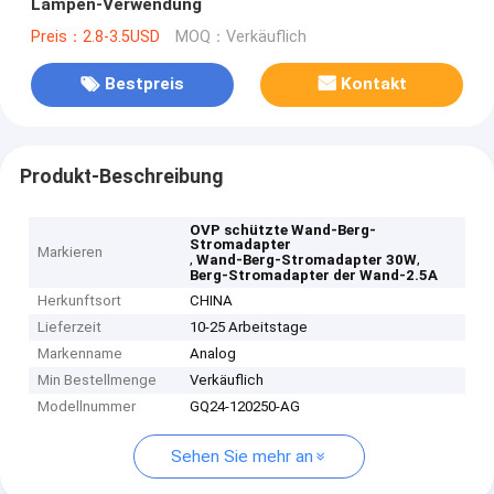
Lampen-Verwendung
Preis：2.8-3.5USD
MOQ：Verkäuflich
Bestpreis
Kontakt
Produkt-Beschreibung
OVP schützte Wand-Berg-
Stromadapter
Markieren
,
,
Wand-Berg-Stromadapter 30W
Berg-Stromadapter der Wand-2.5A
Herkunftsort
CHINA
Lieferzeit
10-25 Arbeitstage
Markenname
Analog
Min Bestellmenge
Verkäuflich
Modellnummer
GQ24-120250-AG
Sehen Sie mehr an