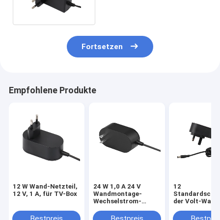
Fortsetzen
Empfohlene Produkte
12 W Wand-Netzteil,
24 W 1,0 A 24 V
12
12 V, 1 A, für TV-Box
Wandmontage-
Standardschw
Wechselstrom-
der Volt-Wand
Gleichstromadapter
Adapter-
mit ETL1310-
Stromversorg
Bestpreis
Bestpreis
Bestprei