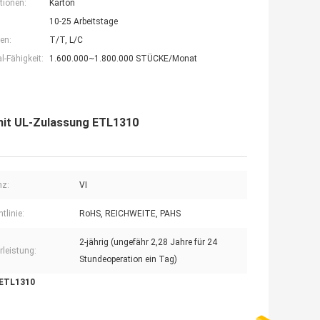
tionen:
Karton
10-25 Arbeitstage
en:
T/T, L/C
-Fähigkeit:
1.600.000~1.800.000 STÜCKE/Monat
mit UL-Zulassung ETL1310
nz:
VI
tlinie:
RoHS, REICHWEITE, PAHS
2-jährig (ungefähr 2,28 Jahre für 24
leistung:
Stundeoperation ein Tag)
 ETL1310