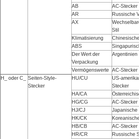
AB
AC-Stecker i
AR
Russische V
AX
Wechselbare
Stil
Klimatisierung
Chinesische
ABS
Singapuris
Der Wert der
Argentinien 
Verpackung
Vermögenswerte
AC-Stecker 
H_ oder C_
Seiten-Style-
HU/CU
US-amerikan
Stecker
Stecker
HA/CA
Österreichi
HG/CG
AC-Stecker 
HJ/CJ
Japanische 
HK/CK
Koreanische
HB/CB
AC-Stecker 
HR/CR
Russische S