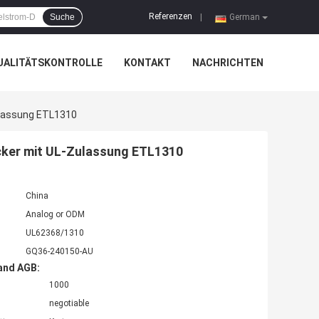
Referenzen
Suche
|
German
UALITÄTSKONTROLLE
KONTAKT
NACHRICHTEN
ulassung ETL1310
ker mit UL-Zulassung ETL1310
China
Analog or ODM
UL62368/1310
GQ36-240150-AU
and AGB:
1000
negotiable