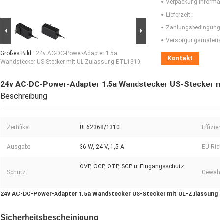
Verpackung Informa
Lieferzeit:
Zahlungsbedingung
Versorgungsmaterial
Großes Bild :
24v AC-DC-Power-Adapter 1.5a
Kontakt
Wandstecker US-Stecker mit UL-Zulassung ETL1310
24v AC-DC-Power-Adapter 1.5a Wandstecker US-Stecker 
Beschreibung
Zertifikat:
UL62368/1310
Effizie
Ausgabe:
36 W, 24 V, 1,5 A
EU-Rich
OVP, OCP, OTP, SCP u. Eingangsschutz
Schutz:
Gewähr
24v AC-DC-Power-Adapter 1.5a Wandstecker US-Stecker mit UL-Zulassung
Sicherheitsbescheinigung