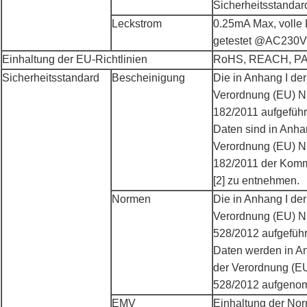
Sicherheitsstandar
Leckstrom
0.25mA Max, volle 
getestet @AC230
Einhaltung der EU-Richtlinien
RoHS, REACH, P
Sicherheitsstandard
Bescheinigung
Die in Anhang I der
Verordnung (EU) Nr
182/2011 aufgeführ
Daten sind in Anha
Verordnung (EU) Nr
182/2011 der Komm
[2] zu entnehmen.
Normen
Die in Anhang I der
Verordnung (EU) Nr
528/2012 aufgefüh
Daten werden in A
der Verordnung (EU
528/2012 aufgeno
EMV
Einhaltung der No