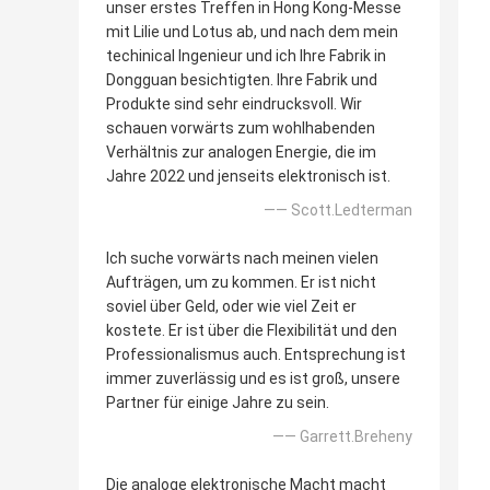
unser erstes Treffen in Hong Kong-Messe
mit Lilie und Lotus ab, und nach dem mein
techinical Ingenieur und ich Ihre Fabrik in
Dongguan besichtigten. Ihre Fabrik und
Produkte sind sehr eindrucksvoll. Wir
schauen vorwärts zum wohlhabenden
Verhältnis zur analogen Energie, die im
Jahre 2022 und jenseits elektronisch ist.
—— Scott.Ledterman
Ich suche vorwärts nach meinen vielen
Aufträgen, um zu kommen. Er ist nicht
soviel über Geld, oder wie viel Zeit er
kostete. Er ist über die Flexibilität und den
Professionalismus auch. Entsprechung ist
immer zuverlässig und es ist groß, unsere
Partner für einige Jahre zu sein.
—— Garrett.Breheny
Die analoge elektronische Macht macht