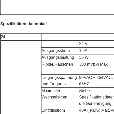
Spezifikationsdatenblatt
24
24 V
Ausgangsstrom
1.5A
Ausgangsleistung
36 W
Ripple/Rauschen
300 mVp-p Max.
Eingangsspannung
90VAC ~ 264VAC, 
und Frequenz
63HZ
Maximaler
Siehe
Wechselstrom
Spezifikationsdaten
die Genehmigung
Eintrittsstrom
40A ((RMS) Max, vo