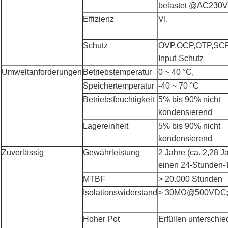
belastet @AC230
Effizienz
VI.
Schutz
OVP,OCP,OTP,SCP
Input-Schutz
Umweltanforderungen
Betriebstemperatur
0 ~ 40 °C,
Speichertemperatur
-40 ~ 70 °C
Betriebsfeuchtigkeit
5% bis 90% nicht
kondensierend
Lagereinheit
5% bis 90% nicht
kondensierend
Zuverlässig
Gewährleistung
2 Jahre (ca. 2,28 Ja
einen 24-Stunden-
MTBF
> 20.000 Stunden
Isolationswiderstand
> 30MΩ@500VDC;
Hoher Pot
Erfüllen unterschie