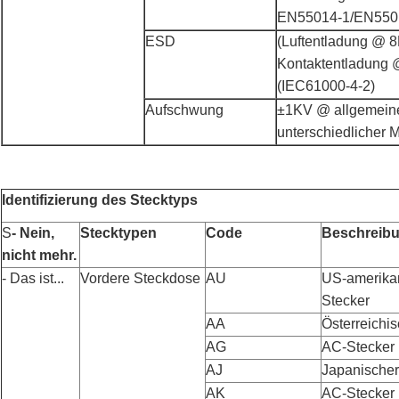
EN55014-1/EN550
ESD
(Luftentladung @ 
Kontaktentladung 
(IEC61000-4-2)
Aufschwung
±1KV @ allgemeine
unterschiedlicher 
Identifizierung des Stecktyps
S
- Nein,
Stecktypen
Code
Beschreib
nicht mehr.
- Das ist...
Vordere Steckdose
AU
US-amerikan
Stecker
AA
Österreichis
AG
AC-Stecker 
AJ
Japanischer
AK
AC-Stecker 