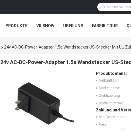
PRODUKTE
VR SHOW
ÜBER UNS
FABRIK TOUR
Q
24v AC-DC-Power-Adapter 1.5a Wandstecker US-Stecker Mit UL-Z
24v AC-DC-Power-Adapter 1.5a Wandstecker US-Stec
Produktdetails:
Herkunftsort:
Markenname:
Zertifizierung:
Modellnummer:
Zahlung und Vers
Min Bestellmenge:
Preis: