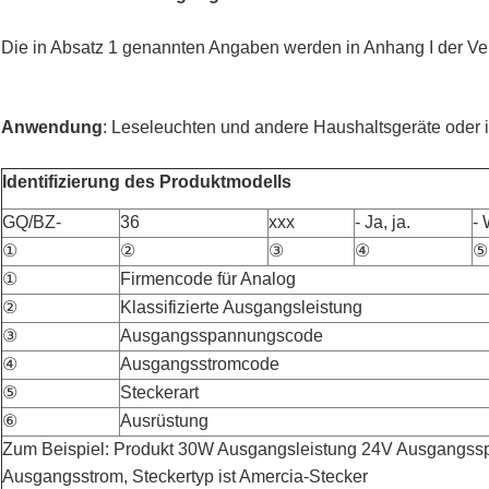
Die in Absatz 1 genannten Angaben werden in Anhang I der Ver
Anwendung
: Leseleuchten und andere Haushaltsgeräte oder i
Identifizierung des Produktmodells
GQ/BZ-
36
xxx
- Ja, ja.
-
①
②
③
④
⑤
①
Firmencode für Analog
②
Klassifizierte Ausgangsleistung
③
Ausgangsspannungscode
④
Ausgangsstromcode
⑤
Steckerart
⑥
Ausrüstung
Zum Beispiel: Produkt 30W Ausgangsleistung 24V Ausgangss
Ausgangsstrom, Steckertyp ist Amercia-Stecker