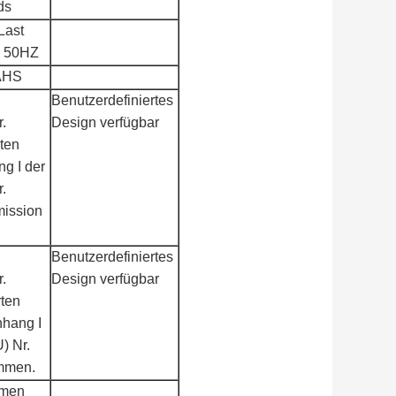
ds
Last
V 50HZ
AHS
Benutzerdefiniertes
.
Design verfügbar
ten
ng I der
.
ission
Benutzerdefiniertes
.
Design verfügbar
rten
nhang I
) Nr.
mmen.
rmen